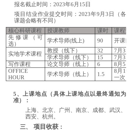
报名截止时间：2023年6月15日
项目结业作业提交时间：2023年9月3日（各
课题会略有不同）
核心科研课程
授课教师
课时
课程安
先修课（可
学术导师(线上)
90
开课前1
选）
教授（线下）
32
7
月31
实地学术课程
学术导师（线下）
15
7
月31
写作课程
论文导师（线上）
6
8
月5日
OFFICE
8
月19
学术导师（线上）
1.5
HOUR
一次）
5
、上课地点（具体上课地点以最终通知为
准）：
上海、北京、广州、南京、成都、武汉、
西安、杭州。
项目收获
三、
：