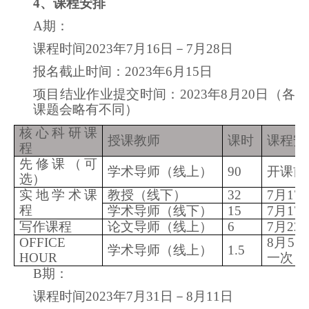
4
、课程安排
A
期：
课程时间2023
年
7
月
16
日－7月28日
报名截止时间：2023年6月15日
项目结业作业提交时间：2023年8月20日（各
课题会略有不同）
核心科研课
授课教师
课时
课程安
程
先修课（可
学术导师（线上）
90
开课前1
选）
实地学术课
教授（线下）
32
7
月17
程
学术导师（线下）
15
7
月17
写作课程
论文导师（线上）
6
7
月22
OFFICE
8
月5日
学术导师（线上）
1.5
HOUR
一次）
B
期：
课程时间2023
年
7
月
31
日－8月11日