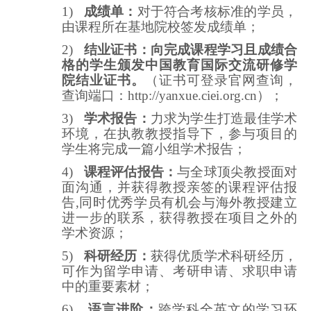
1)
成绩单：
对于符合考核标准的学员，
由课程所在基地院校签发成绩单
；
2)
结业证书：向完成课程学习且成绩合
格的学生颁发中国教育国际交流研修学
院结业证书。
（证书可登录官网查询，
查询端
口：
http://yanxue.ciei.org.cn
）；
3)
学术报告：
力求为学生打造最佳学术
环境，在执教教授指导下，参与项目的
学生将完成一篇小组学术报告；
4)
课程评估报告：
与全球顶尖教授面对
面沟通，并获得教授亲签的课程评估报
告,
同时优秀学员有机会与海外
教授
建立
进一步的联系，获得教授
在项目之外的
学术
资源；
5)
科研经历
：
获得
优质学术
科研
经历，
可作为留学申请、考研申请、求职申请
中
的重要素材
；
6)
语言进阶：
跨
学科
全英文的学习环