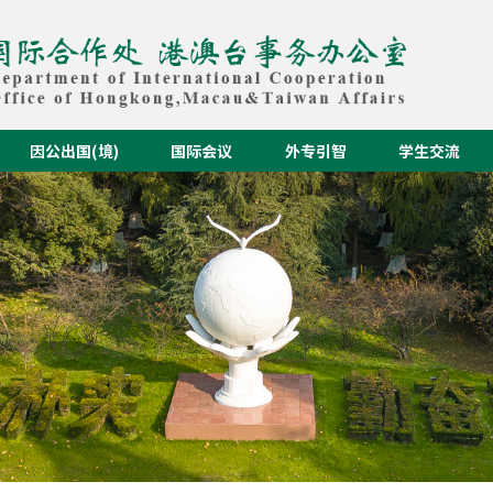
页
关于我们
因公出国(境)
国