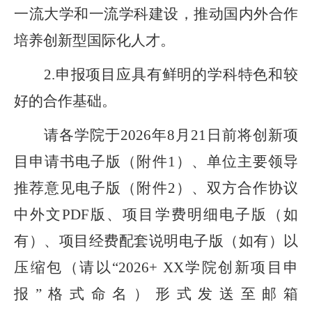
一流大学和一流学科建设，推动国内外合作
培养创新型国际化人才。
2
.
申报项目应具有鲜明的学科特色和较
好的合作基础。
请各学院
于
202
6
年
8
月
2
1
日前将创新项
目申请书电子版（附件
1
）、单位主要领导
推荐意见
电子版（附件
2
）、双方合作协议
中外文
PDF
版、项目学费明细电子版（如
有）、项目经费配套说明电子版（如有）以
压缩包（请以
“202
6
+ X
X
学院创新项目申
报
”
格式命名）形式发送至邮箱