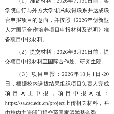
（
1
）
准备材料
：
202
6
年
7
月
31
日前，
各
学院自行与外方大学
/
机构取得联系并达成联
合申报项目的意向，并按照
《
202
6
年创新型
人才国际合作培养项目申报材料及说明》准
备项目申报材料。
（
2
）提交材料：
202
6
年
8
月
21
日前
，
提
交项目申报材料至国际合作处、研究生院。
（
3
）
项目申报
：
202
6
年
10
月
1
日
-20
日，
根据
校内
选拔
结果组织项目负责人完成
项目网上申报，项目申报网址：
https://sa.csc.edu.cn/project
上传相关材料
，并
由校内主管部门提交至国家留学基金委。