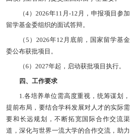
（
4
）
202
6
年
11
月
-12
月，申报项目参加
留学基金委组织的面试答辩。
（
5
）
202
6
年
12
月底前，国家
留学
基金
委公布
获批项目。
（
6
）
202
7
年起，启动
获批
项目执行。
四、工作要求
1.
各
培养单位
需高度重视，统筹谋划，
提前布局，
要结合学科发展对人才的实际需
要和长远规划，不断拓宽国际合作交流渠
道，深化与世界一流大学的合作交流，助力