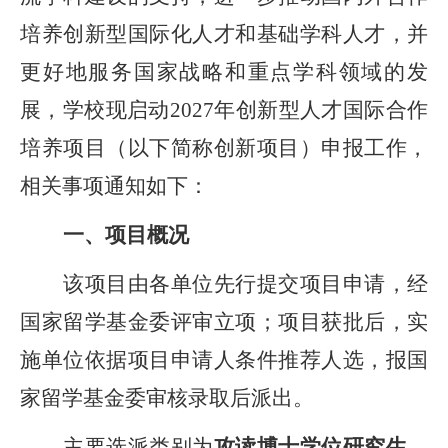
培养创新型国际化人才和基础学科人才，并
更好地服务国家战略和重点学科领域的发
展，学校现启动
202
7
年创新型人才国际合作
培养项目（以下简称创新项目）申报工作，
相关事项通知如下：
一、项目概况
该项目由各单位先行
提交
项目
申请
，经
国家留学基金委评审
立项
；
项目获批后，
实
施单位
依
据项目申请人
条件推
荐人选，
报
国
家留学基金委审核录取后派出。
主要选派类别为
攻读博士学位研究生
、